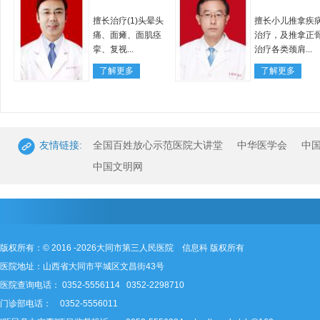
擅长治疗(1)头晕头
擅长小儿推拿疾
痛、面瘫、面肌痉
治疗，及推拿正
挛、复视...
治疗各类颈肩...
了解更多
了解更多
友情链接:
全国百姓放心示范医院大讲堂
中华医学会
中
中国文明网
版权所有：© 2016 -2026大同市第三人民医院 信息科 版权所有
医院地址：山西省大同市平城区文昌街43号
医院查询电话： 0352-5556114 0352-2298710
门诊部电话： 0352-5556011