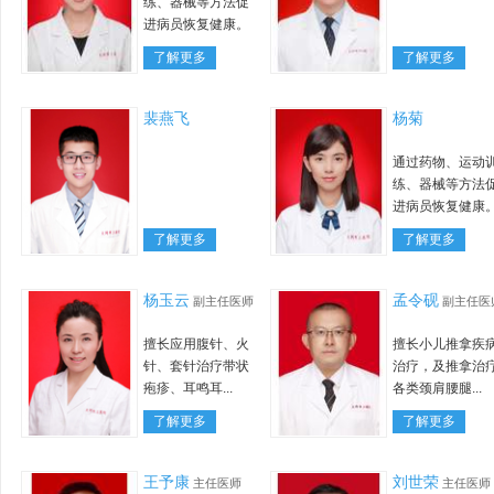
练、器械等方法促
进病员恢复健康。
了解更多
了解更多
裴燕飞
杨菊
通过药物、运动
练、器械等方法
进病员恢复健康
了解更多
了解更多
杨玉云
孟令砚
副主任医师
副主任医
擅长应用腹针、火
擅长小儿推拿疾
针、套针治疗带状
治疗，及推拿治
疱疹、耳鸣耳...
各类颈肩腰腿...
了解更多
了解更多
王予康
刘世荣
主任医师
主任医师