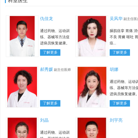
科室医生
仇佳龙
吴风华
副主任医
通过药物、运动训
膈肌痉挛 胃痛 消
练、器械等方法促
不良 胃瘫 呕吐 
进病员恢复健康。
痉...
了解更多
了解更多
郝秀媛
胡娜
副主任医师
通过药物、运动
练、器械等方法
进病员恢复健康
了解更多
了解更多
刘晶
刘宇亮
通过药物、运动训