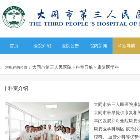
首页
医院介绍
医院公告
院内新闻
科室导航
大同市第三人民医院
科室导航
康复医学科
您现在的位置：
>
>
科室介绍
大同市第三人民医院康复
大同市最早提供康复相关
年的发展并对全院康复医
康复医学科病区,依托我院
腔科、 血管外科等优势